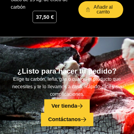
Añadir al
carbón
carrito
37,50
€
¿Listo para hacer tu pedido?
Elige tu carbón, leña, gas o cualquier producto que
necesites y te lo llevamos a casa. Rápido, fácil y sin
complicaciones.
Ver tienda
Contáctanos